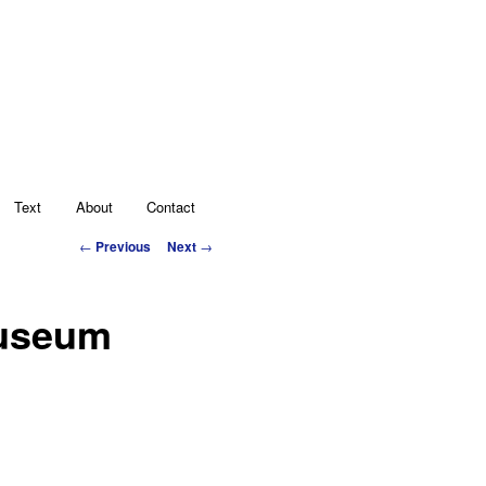
Text
About
Contact
Post navigation
←
Previous
Next
→
museum