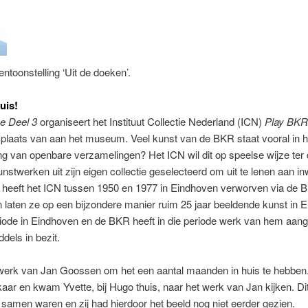
ntoonstelling ‘Uit de doeken’.
uis!
e Deel 3
organiseert het Instituut Collectie Nederland (ICN)
Play BKR
n plaats van aan het museum. Veel kunst van de BKR staat vooral in he
ing van openbare verzamelingen? Het ICN wil dit op speelse wijze ter 
unstwerken uit zijn eigen collectie geselecteerd om uit te lenen aan
heeft het ICN tussen 1950 en 1977 in Eindhoven verworven via de 
laten ze op een bijzondere manier ruim 25 jaar beeldende kunst in
ode in Eindhoven en de BKR heeft in die periode werk van hem aangek
dels in bezit.
erk van Jan Goossen om het een aantal maanden in huis te hebben.
aar en kwam Yvette, bij Hugo thuis, naar het werk van Jan kijken. D
 samen waren en zij had hierdoor het beeld nog niet eerder gezien.