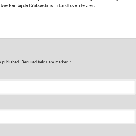
nstwerken bij de Krabbedans in Eindhoven te zien.
e published.
Required fields are marked
*