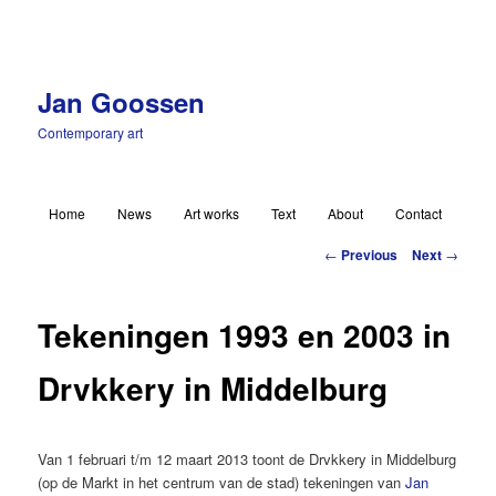
Jan Goossen
Contemporary art
Main menu
Home
News
Art works
Text
About
Contact
Skip to primary content
Post navigation
←
Previous
Next
→
Tekeningen 1993 en 2003 in
Drvkkery in Middelburg
Van 1 februari t/m 12 maart 2013 toont de Drvkkery in Middelburg
(op de Markt in het centrum van de stad) tekeningen van
Jan