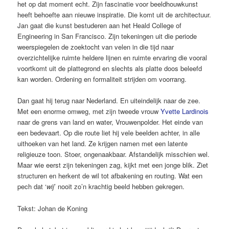
het op dat moment echt. Zijn fascinatie voor beeldhouwkunst
heeft behoefte aan nieuwe inspiratie. Die komt uit de architectuur.
Jan gaat die kunst bestuderen aan het Heald College of
Engineering in San Francisco. Zijn tekeningen uit die periode
weerspiegelen de zoektocht van velen in die tijd naar
overzichtelijke ruimte heldere lijnen en ruimte ervaring die vooral
voortkomt uit de plattegrond en slechts als platte doos beleefd
kan worden. Ordening en formaliteit strijden om voorrang.
Dan gaat hij terug naar Nederland. En uiteindelijk naar de zee.
Met een enorme omweg, met zijn tweede vrouw
Yvette Lardinois
naar de grens van land en water, Vrouwenpolder. Het einde van
een bedevaart. Op die route liet hij vele beelden achter, in alle
uithoeken van het land. Ze krijgen namen met een latente
religieuze toon. Stoer, ongenaakbaar. Afstandelijk misschien wel.
Maar wie eerst zijn tekeningen zag, kijkt met een jonge blik. Ziet
structuren en herkent de wil tot afbakening en routing. Wat een
pech dat ‘
wij
’ nooit zo’n krachtig beeld hebben gekregen.
Tekst: Johan de Koning