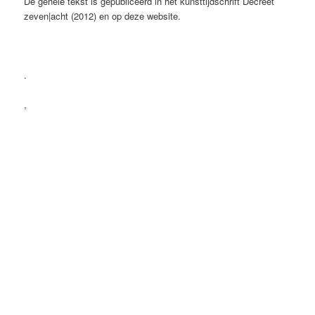
De gehele tekst is gepubliceerd in het kunsttijdschrift Decreet
zeven|acht (2012) en op deze website.
.
,