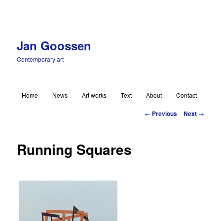
Jan Goossen
Contemporary art
Main menu
Home
News
Art works
Text
About
Contact
Skip to primary content
Post navigation
←
Previous
Next
→
Running Squares