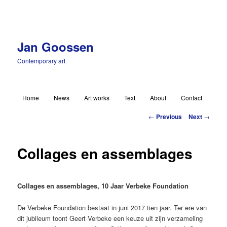
Jan Goossen
Contemporary art
Main menu
Home
News
Art works
Text
About
Contact
Skip to primary content
Post navigation
←
Previous
Next
→
Collages en assemblages
Collages en assemblages, 10 Jaar Verbeke Foundation
De Verbeke Foundation bestaat in juni 2017 tien jaar. Ter ere van
dit jubileum toont Geert Verbeke een keuze uit zijn verzameling