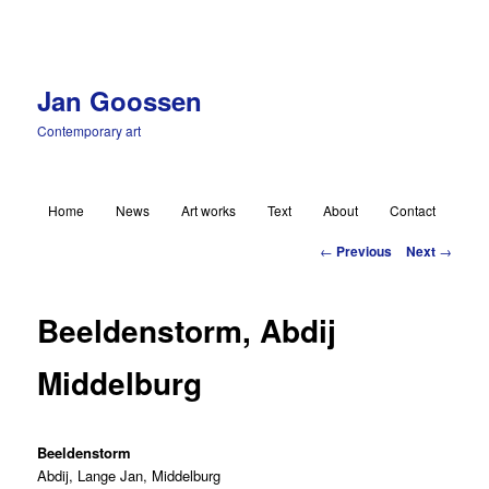
Jan Goossen
Contemporary art
Main menu
Home
News
Art works
Text
About
Contact
Skip to primary content
Post navigation
←
Previous
Next
→
Beeldenstorm, Abdij
Middelburg
Beeldenstorm
Abdij, Lange Jan, Middelburg