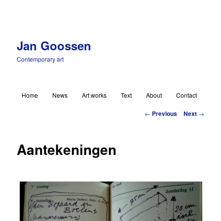
Jan Goossen
Contemporary art
Main menu
Home
News
Art works
Text
About
Contact
Skip to primary content
Post navigation
←
Previous
Next
→
Aantekeningen