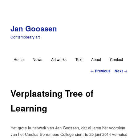
Jan Goossen
Contemporary art
Main menu
Home
News
Art works
Text
About
Contact
Skip to primary content
Post navigation
←
Previous
Next
→
Verplaatsing Tree of
Learning
Het grote kunstwerk van Jan Goossen, dat al jaren het voorplein
van het Carolus Borromeus College siert, is 25 juni 2014 verhuisd