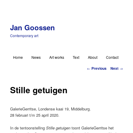
Jan Goossen
Contemporary art
Main menu
Home
News
Art works
Text
About
Contact
Skip to primary content
Post navigation
←
Previous
Next
→
Stille getuigen
GalerieGerritse, Londense kaai 19, Middelburg.
28 februari t/m 25 april 2020.
In de tentoonstelling
Stille getuigen
toont GalerieGerritse het